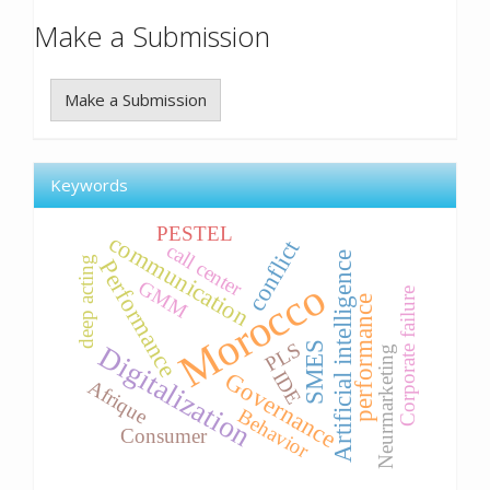
Make a Submission
Make a Submission
Keywords
PESTEL
communication
conflict
call center
Artificial intelligence
deep acting
Performance
Morocco
GMM
Corporate failure
performance
PLS
SMES
Digitalization
Neurmarketing
IDE
Governance
Afrique
Behavior
Consumer